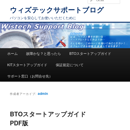
索
ウィズテックサポートブログ
パソコンを安心してお使いいただくために
メインメニュー
ホーム
故障かな？と思ったら
BTOスタートアップガイド
メインコンテンツへ移動
サブコンテンツへ移動
KITスタートアップガイド
保証規定について
サポート窓口（お問合せ先）
admin
作成者アーカイブ:
BTOスタートアップガイド
PDF版